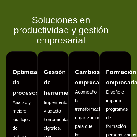
Soluciones en
productividad y gestión
empresarial
Optimización
Gestión
Cambios
Formación
de
de
empresariales
empresaria
Acompaño
Diseño e
procesos
herramientas
la
imparto
Analizo y
Implemento
transformación
programas
mejoro
y adapto
organizacional
de
los flujos
herramientas
para que
formación
de
digitales,
las
personalizados
trabajo
con