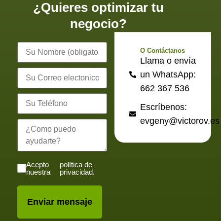
¿Quieres optimizar tu
negocio?
O Contáctanos
Llama o envía
Correo
un WhatsApp:
electrónico
662 367 536
Escríbenos:
evgeny@victorov.es
Acepto
política de
nuestra
privacidad.
Enviar mensaje