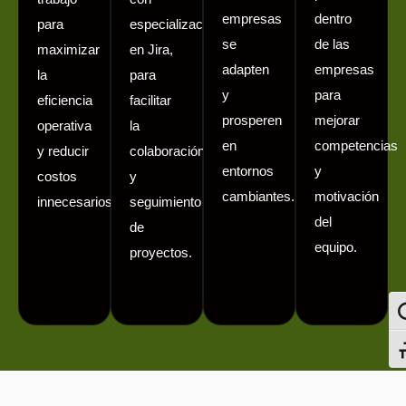
empresas
dentro
para
especialización
se
de las
maximizar
en Jira,
adapten
empresas
la
para
y
para
eficiencia
facilitar
prosperen
mejorar
operativa
la
en
competencias
y reducir
colaboración
entornos
y
costos
y
cambiantes.
motivación
innecesarios.
seguimiento
del
de
equipo.
proyectos.
Al
Al